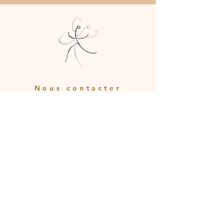
Nous contacter
brivadanse43@orange.fr
07.60.49.79.49
© 2025
ecolededansebrivadansebrioude